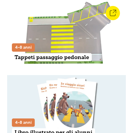
4-8 anni
Tappeti passaggio pedonale
4-8 anni
Libro illustrato per gli alunni