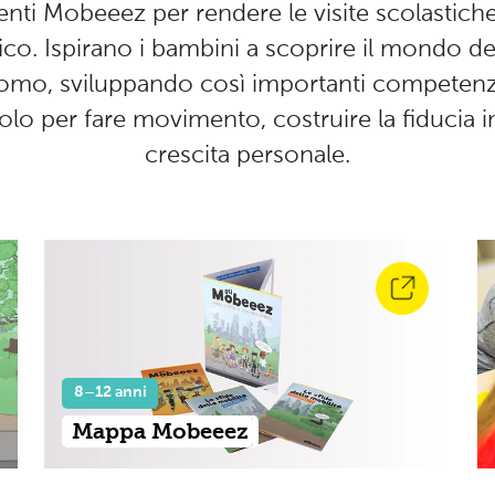
umenti Mobeeez per rendere le visite scolastich
ffico. Ispirano i bambini a scoprire il mondo del
mo, sviluppando così importanti competenze.
lo per fare movimento, costruire la fiducia in 
crescita personale.
8–12 anni
Mappa Mobeeez