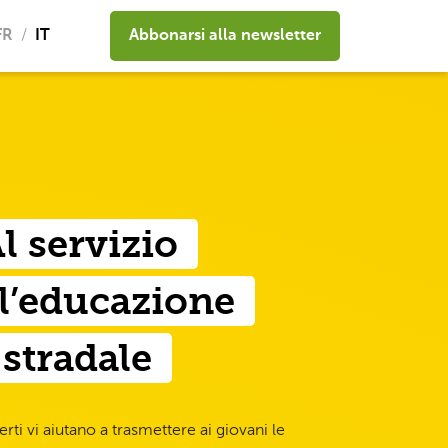
FR
IT
Abbonarsi alla newsletter
l servizio
l’educazione
stradale
erti vi aiutano a trasmettere ai giovani le