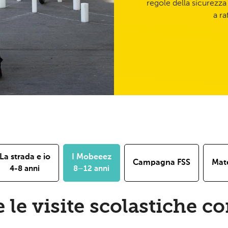
regole della sicurezza
a ra
La strada e io
I Mobeeez
Campagna FSS
Mate
4-8 anni
8–12 anni
 le visite scolastiche c