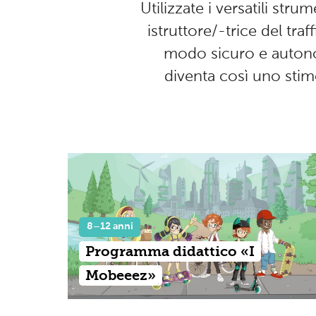
Utilizzate i versatili str
istruttore/-trice del tra
modo sicuro e autono
diventa così uno stimo
8–12 anni
Programma didattico «I
Mobeeez»