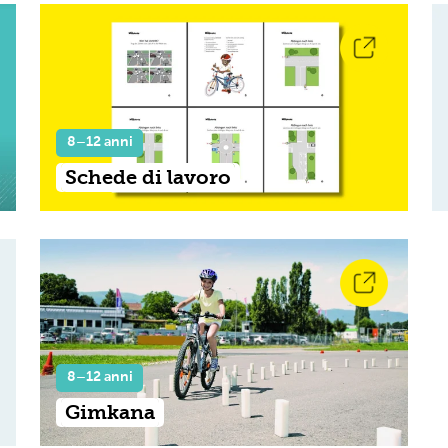
8–12 anni
Schede di lavoro
8–12 anni
Gimkana