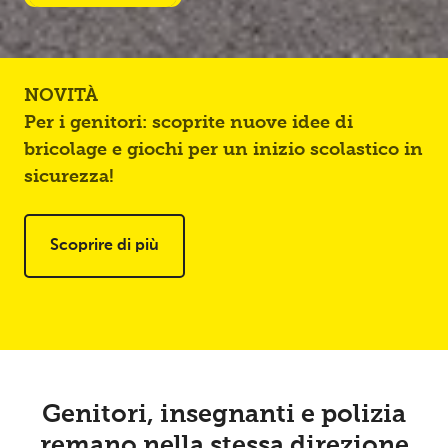
NOVITÀ
N
Per i genitori: scoprite nuove idee di
Pe
bricolage e giochi per un inizio scolastico in
att
sicurezza!
Scoprire di più
Genitori, insegnanti e polizia
remano nella stessa direzione