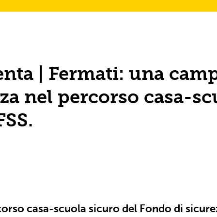
enta | Fermati: una cam
zza nel percorso casa-sc
FSS.
rso casa-scuola sicuro del Fondo di sicure