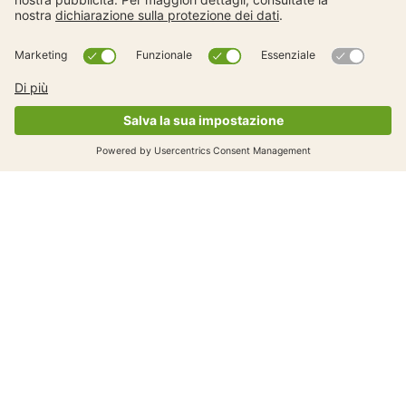
maggiore impegno da parte di tutti i soggetti coinvolti
si traduce in una maggiore sicurezza e autonomia dei
bambini nella loro mobilità.
Gli istruttori di sicurezza stradale
fanno conoscere ai
bambini il mondo reale per mezzo dell’osservazione,
l’esperienza e la pratica, condividendo messaggi chiave
sulla sicurezza stradale.