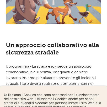
Un approccio collaborativo alla
sicurezza stradale
Il programma «La strada e io» segue un approccio
collaborativo in cui polizia, insegnanti e genitori
lavorano insieme per aiutare a prevenire gli incidenti
stradali. I loro diversi ruoli sono complementari nel
sostenere lo sviluppo della mobilità dei bambini. Ciò
richiede approcci didattici differenziati atti a coordinare
e ottimizzare il trasferimento delle conoscenze in
modo efficace. Un’offerta educativa più ricca e un