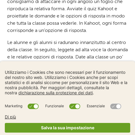
consigliamo di attaccare in ogni angolo un foglio che
riproduca la relativa forma. Avviate il quiz Kahoot e
proiettate le domande e le opzioni di risposta in modo
che tutta la classe possa vederle. In Kahoot, ogni forma
corrisponde a un’opzione di risposta.
Le alunne e gli alunni si radunano innanzitutto al centro
della classe. In seguito, leggete ad alta voce la domanda
e le relative opzioni di risposta. Date alla classe un po’
di tempo per riflettere. Al vostro segnale, le alunne e gli
alunni corrono nell’angolo corrispondente alla loro
risposta.
Materiale necessario:
Quiz Kahoot proiettato su uno schermo o su un
supporto simile (per la presentazione delle
domande e delle risposte)
Quattro fogli con le forme di Kahoot (triangolo,