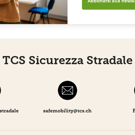
Abbonarsi alla newsl
TCS Sicurezza Stradale
stradale
safemobility­@tcs.ch