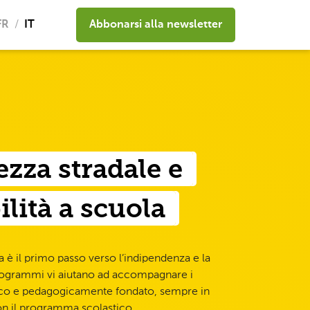
FR
IT
Abbonarsi alla newsletter
ezza stradale e
lità a scuola
 è il primo passo verso l’indipendenza e la
 programmi vi aiutano ad accompagnare i
ico e pedagogicamente fondato, sempre in
on il programma scolastico.