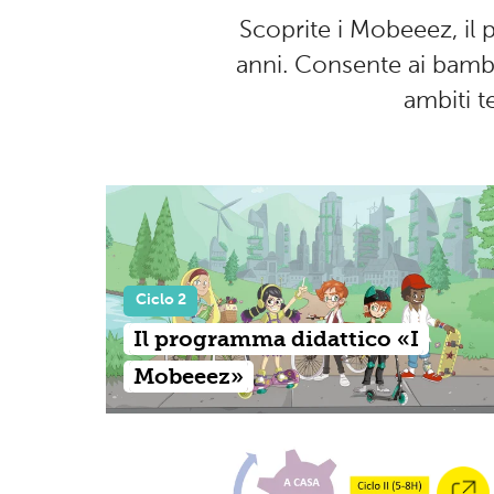
Scoprite i Mobeeez, il
anni. Consente ai bambini
ambiti te
Ciclo 2
Il programma didattico «I
Mobeeez»