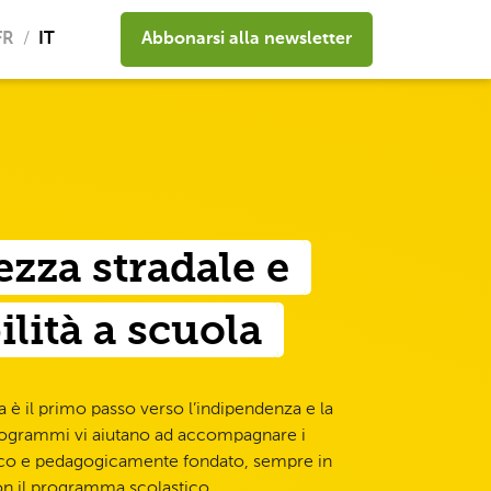
FR
IT
Abbonarsi alla newsletter
ezza stradale e
lità a scuola
 è il primo passo verso l’indipendenza e la
 programmi vi aiutano ad accompagnare i
ico e pedagogicamente fondato, sempre in
on il programma scolastico.