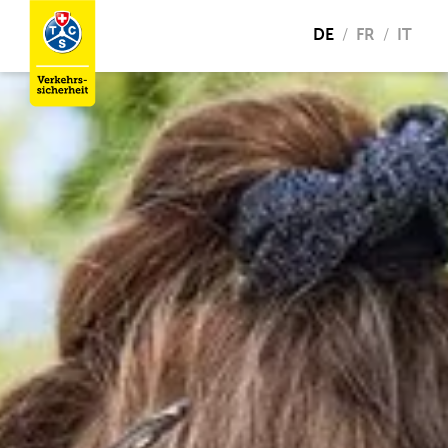
DE
FR
IT