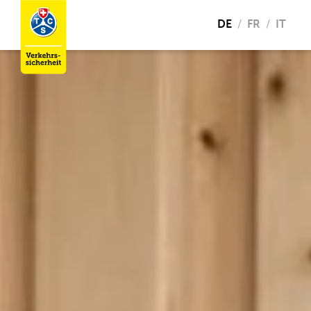
DE
FR
IT