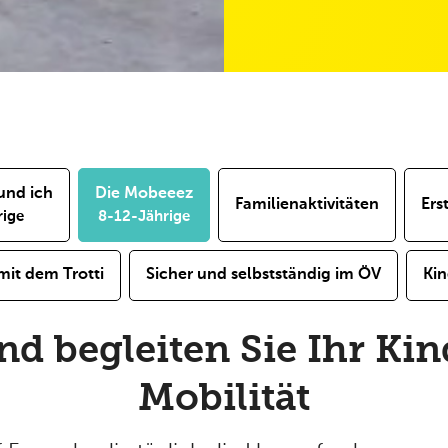
 und ich
Die Mobeeez
Familienaktivitäten
Ers
rige
8-12-Jährige
mit dem Trotti
Sicher und selbstständig im ÖV
Kin
d begleiten Sie Ihr Kin
Mobilität