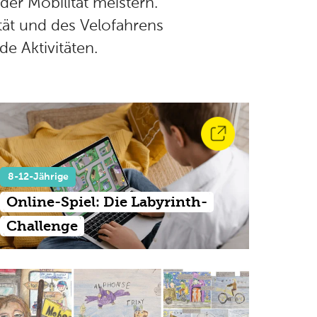
er Mobilität meistern.
tät und des Velofahrens
e Aktivitäten.
8-12-Jährige
Online-Spiel: Die Labyrinth-
Challenge