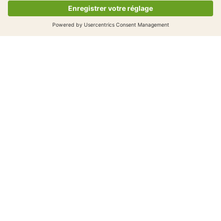
Pour la police
Matériel pour l'éducation routière
Fiches de travail pour les élèves
Outils pour organiser vos visites
Illustrations et images supplémentaires
Découvrez maintenant