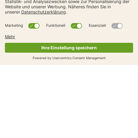
Polizeien
Wir stellen Ihnen Kampagnenmaterial sowie Texte und
Bilder für die digitale Kommunikation zur Verfügung.
Viermal jährlich lancieren wir ein neues Quiz. Helfen
Sie mit, es bekannt zu machen.
Material zum Herunterladen
Nutzen Sie unsere digitalen Materialien, um die
Schulwegkampagne in Ihre Präventionsarbeit zu
integrieren. Laden Sie Social-Media-Vorlagen und
Bilder herunter und sensibilisieren Sie Autofahrende für
mehr Aufmerksamkeit im Strassenverkehr.