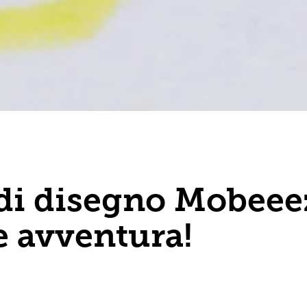
i disegno Mobeeez
 e avventura!